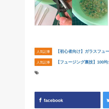
【初心者向け】ガラスフュ
人気記事
【フュージング裏技】100
人気記事
facebook