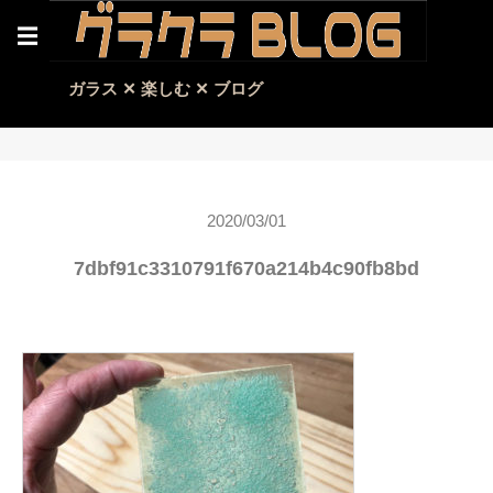
☰
ガラス ✕ 楽しむ ✕ ブログ
2020/03/01
7dbf91c3310791f670a214b4c90fb8bd