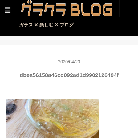
☰
ガラス ✕ 楽しむ ✕ ブログ
2020/04/20
dbea56158a46cd092ad1d9902126494f