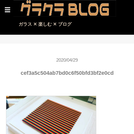
☰
ガラス ✕ 楽しむ ✕ ブログ
2020/04/29
cef3a5c504ab7bd0c6f50bfd3bf2e0cd