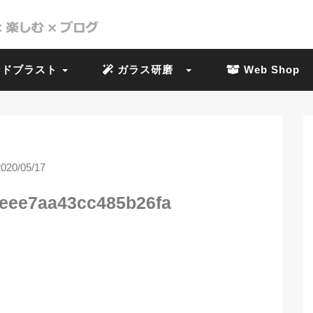
ドブラスト
ガラス研磨
Web Shop
2020/05/17
6eee7aa43cc485b26fa