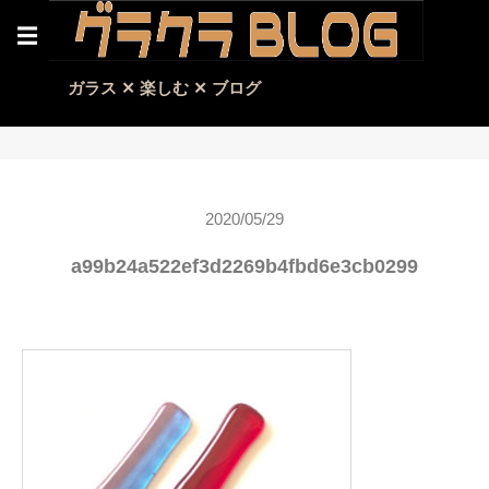
☰
ガラス ✕ 楽しむ ✕ ブログ
2020/05/29
a99b24a522ef3d2269b4fbd6e3cb0299