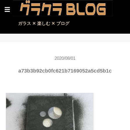
☰
ガラス ✕ 楽しむ ✕ ブログ
2020/08/01
a73b3b92cb0fc621b7169052a5cd5b1c