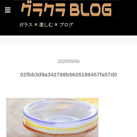
☰
ガラス ✕ 楽しむ ✕ ブログ
2020/09/06
02fbb3d9a342788b5626186457fa57d0