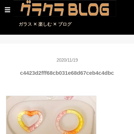
☰
ガラス ✕ 楽しむ ✕ ブログ
2020/11/19
c4423d2fff68cb031e68d67ceb4c4dbc