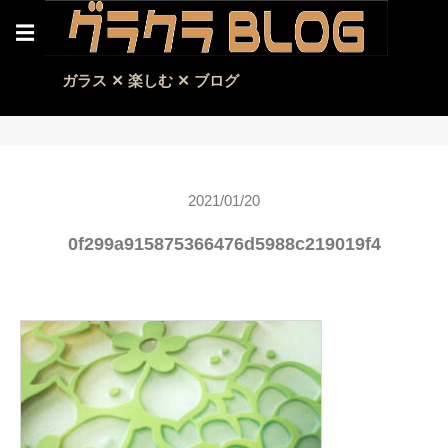
☰
ガラス ✕ 楽しむ ✕ ブログ
2021/01/20
0f299a915875366476d5988c219019f4