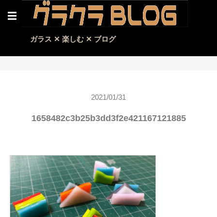
☰
ガラス ✕ 楽しむ ✕ ブログ
2021/01/31
1658482c3b25b3dd3f2e421167121885