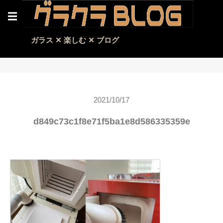
☰
ガラス ✕ 楽しむ ✕ ブログ
2021/10/17
d849c73c1f8e71f5ba1e8d586335359e