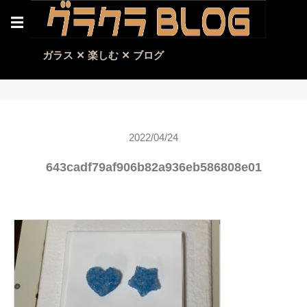
☰
ガラス ✕ 楽しむ ✕ ブログ
2022/04/24
643cadf79af906b82a936eb586808e01