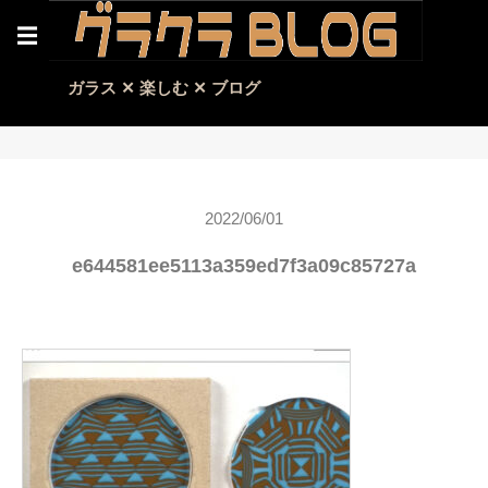
☰
ガラス ✕ 楽しむ ✕ ブログ
2022/06/01
e644581ee5113a359ed7f3a09c85727a