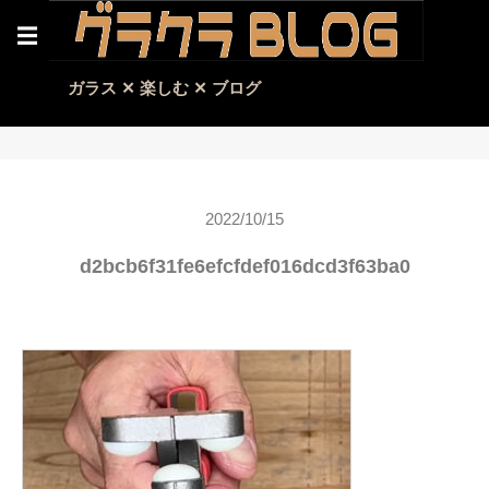
☰
ガラス ✕ 楽しむ ✕ ブログ
2022/10/15
d2bcb6f31fe6efcfdef016dcd3f63ba0