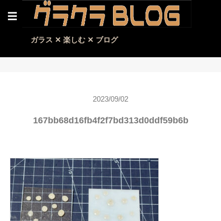
☰
ガラス ✕ 楽しむ ✕ ブログ
2023/09/02
167bb68d16fb4f2f7bd313d0ddf59b6b