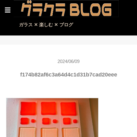
☰
ガラス ✕ 楽しむ ✕ ブログ
2024/06/09
f174b82af6c3a64d4c1d31b7cad20eee