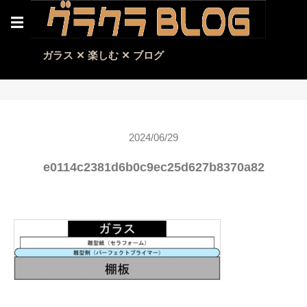
☰
ガラス ✕ 楽しむ ✕ ブログ
2024/06/29
e0114c2381d6b0c9ec25d627b8370a82