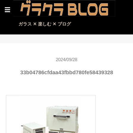
☰
ガラス ✕ 楽しむ ✕ ブログ
2024/09/28
33b04786cfdaa43fbbd780fe58439328