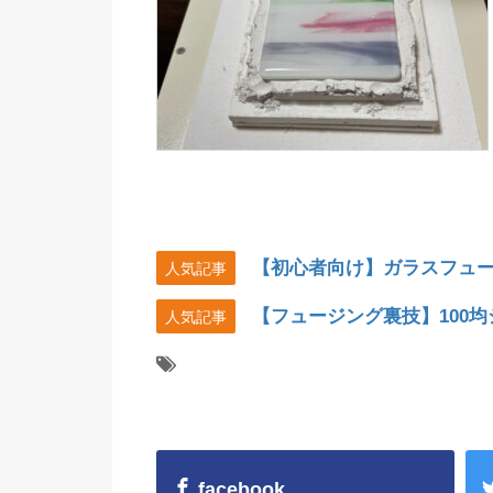
【初心者向け】ガラスフュ
人気記事
【フュージング裏技】100
人気記事
facebook