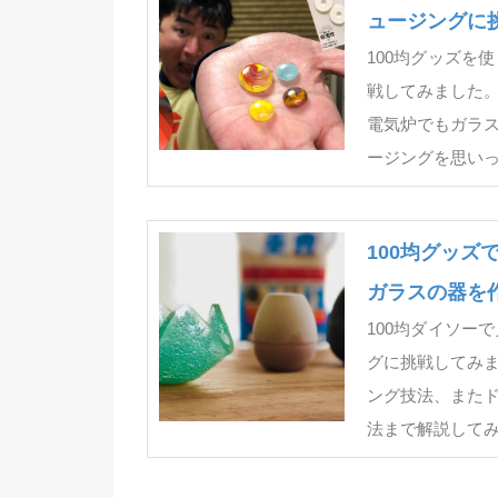
ュージングに
100均グッズを
戦してみました
電気炉でもガラ
ージングを思い
100均グッ
ガラスの器を
100均ダイソー
グに挑戦してみ
ング技法、また
法まで解説して